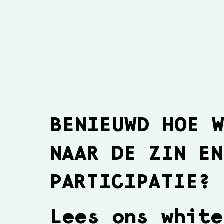
BENIEUWD HOE 
NAAR DE ZIN EN
Our home ground:
Mindspace
PARTICIPATIE?
Lees ons
white