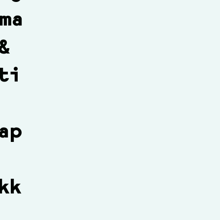
ma
&
ti
ap
kk