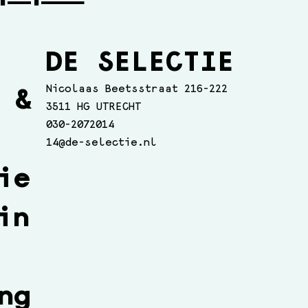
DE SELECTIE
Nicolaas Beetsstraat 216-222
 &
3511 HG UTRECHT
030-2072014
14@de-selectie.nl
ie
in
ng