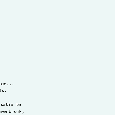
ien... 
js.
isatie te 
mverbruik, 