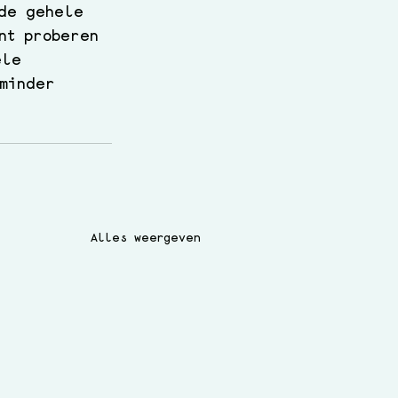
 de gehele 
nt proberen 
ele 
 minder 
Alles weergeven