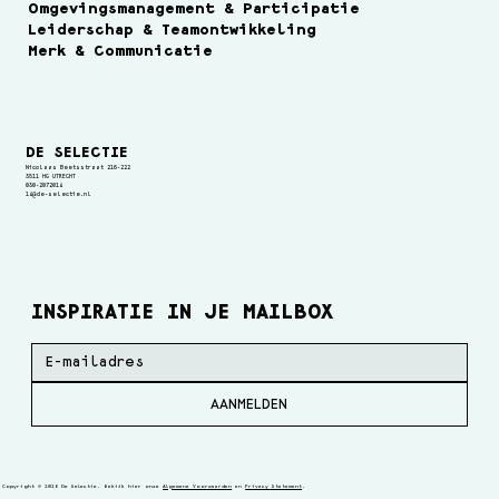
Omgevingsmanagement & Participatie
Leiderschap & Teamontwikkeling
Merk & Communicatie
DE SELECTIE
Nicolaas Beetsstraat 216-222
3511 HG UTRECHT
030-2072014
14@de-selectie.nl
INSPIRATIE IN JE MAILBOX
AANMELDEN
Copyright © 2026 De Selectie. Bekijk hier onze
Algemene Voorwaarden
en
Privacy Statement
.