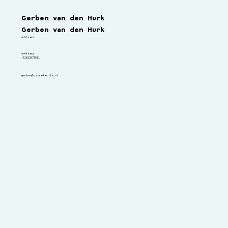
Gerben van den Hurk
Gerben van den Hurk
Adviseur
Adviseur
+31612573511
gerben@de-selectie.nl