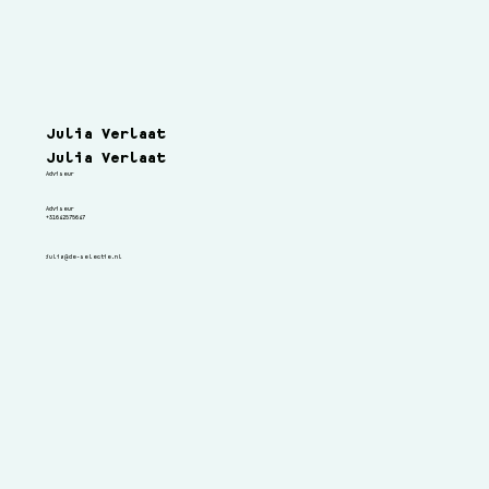
Julia Verlaat
Julia Verlaat
Adviseur
Adviseur
+31642575647
julia@de-selectie.nl