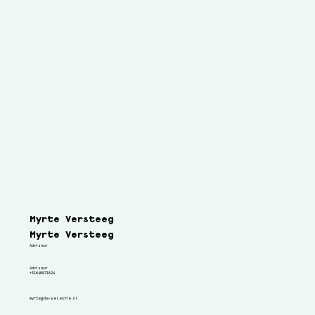
Gjerryt Leuverink
Adviseur
Lorem ipsum dolor sit amet, consectetuer adipiscing elit.
Myrte Versteeg
Myrte Versteeg
Adviseur
Adviseur
+31640971624
myrte@de-selectie.nl