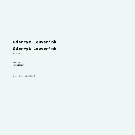
Gjerryt Leuverink
Gjerryt Leuverink
Adviseur
Adviseur
+31642108497
gjerryt@de-selectie.nl
Adviseur
Lorem ipsum dolor sit amet, consectetuer adipiscing elit.