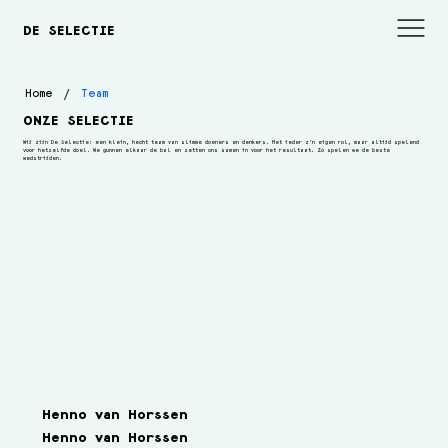
DE SELECTIE
/
Home
Team
ONZE SELECTIE
Wij zijn De Selectie: een klein, hecht team van slimme doeners en denkers. Met ieder z’n eigen rol, maar altijd spelend
voor hetzelfde doel. We gunnen elkaar de bal en zetten ons samen in voor het resultaat. Zo spelen we de beste
wedstrijden.
Henno van Horssen
Henno van Horssen