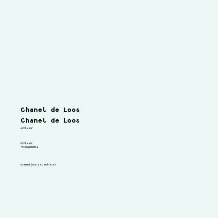
Gerben van den Hurk
Chanel de Loos
Chanel de Loos
Lorem ipsum dolor sit amet, consectetuer adipiscing elit.
Adviseur
Adviseur
Adviseur
+31682000834
chanel@de-selectie.nl