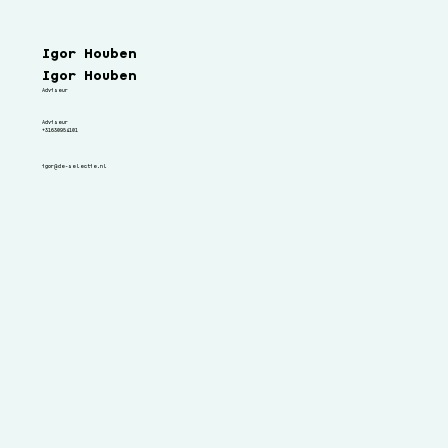
Lorem ipsum dolor sit amet, consectetuer adipiscing elit.
Igor Houben
Igor Houben
Adviseur
Adviseur
+31630954101
igor@de-selectie.nl
Charlotte Bosveld
Adviseur
Lorem ipsum dolor sit amet, consectetuer adipiscing elit.