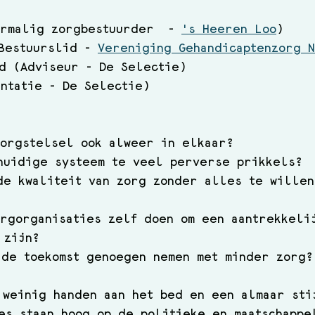
rmalig zorgbestuurder  - 
's Heeren Loo
)  
Bestuurslid - 
Vereniging Gehandicaptenzorg 
d (Adviseur - De Selectie) 
ntatie - De Selectie)  
zorgstelsel ook alweer in elkaar? 
huidige systeem te veel perverse prikkels? 
de kwaliteit van zorg zonder alles te willen
 
orgorganisaties zelf doen om een aantrekkeli
 zijn? 
 de toekomst genoegen nemen met minder zorg?
 weinig handen aan het bed en een almaar sti
es staan hoog op de politieke en maatschappe