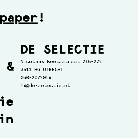
paper
!
DE SELECTIE
Nicolaas Beetsstraat 216-222
 &
3511 HG UTRECHT
030-2072014
14@de-selectie.nl
ie
in