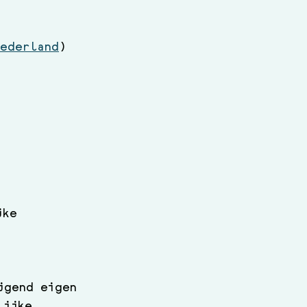
Nederland
) 
 
jke 
 
jgend eigen 
lijke 