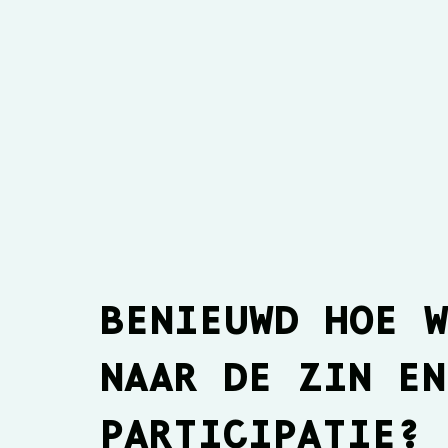
BENIEUWD HOE 
NAAR DE ZIN EN
Hoe werken olympische
Wat
teams-en jouw team?
ima
PARTICIPATIE?