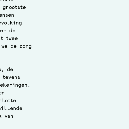
 grootste 
ensen 
evolking 
ver de 
et twee 
 we de zorg 
o, de 
 tevens 
zekeringen. 
en 
rlotte 
hillende 
k van 