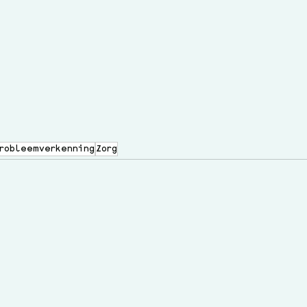
robleemverkenning
Zorg