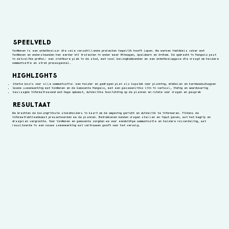
SPEELVELD
VanWonen is een ontwikkelaar die vele verschillende projecten tegelijk heeft lopen. We werken inmiddels vaker met
VanWonen en ondersteunden hen eerder bij trajecten in onder meer Nijmegen, Apeldoorn en Arnhem. De opdracht in Hengelo past
in datzelfde profiel: een zichtbare plek in de stad, met veel belanghebbenden en een ontwikkelopgave die vraagt om heldere
communicatie en strak procesgevoel.
HIGHLIGHTS
Sterke basis voor alle communicatie: een helder en gedragen plan als kapstok voor planning, middelen en kernboodschappen
Goede samenwerking met VanWonen en de Gemeente Hengelo, met een gezamenlijke lijn in verhaal, timing en woordvoering
Geslaagde informatieavond met hoge opkomst, duidelijke toelichting op de plannen en ruimte voor vragen en gesprek
RESULTAAT
We brachten de belangrijkste stakeholders in kaart om de omgeving gericht en duidelijk te informeren. Tijdens de
informatiebijeenkomst presenteerden we de plannen. Betrokkenen konden vragen stellen en input geven, wat het begrip en
draagvlak vergrootte. Voor VanWonen en gemeente zorgden we voor eenduidige communicatie en heldere rolverdeling, wat
resulteerde in een nauwe samenwerking wat vertrouwen geeft voor het vervolg.