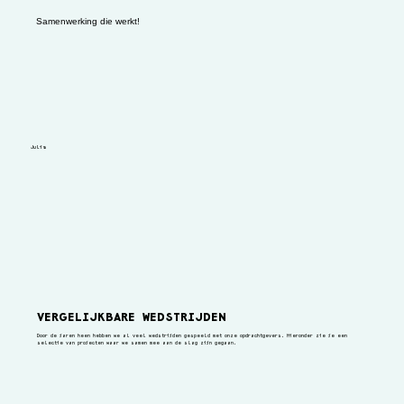
Samenwerking die werkt!
Julia
VERGELIJKBARE WEDSTRIJDEN
Door de jaren heen hebben we al veel wedstrijden gespeeld met onze opdrachtgevers. Hieronder zie je een
selectie van projecten waar we samen mee aan de slag zijn gegaan.