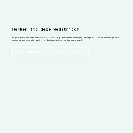
Herken jij deze wedstrijd?
We gaan graag met onze opdrachtgevers het veld op. Met slimme strategie, stevige sessies en heldere plannen
zorgen we voor concrete resultaten. Benieuwd wat we voor jou kunnen doen?
Neem contact op met Chanel de Loos