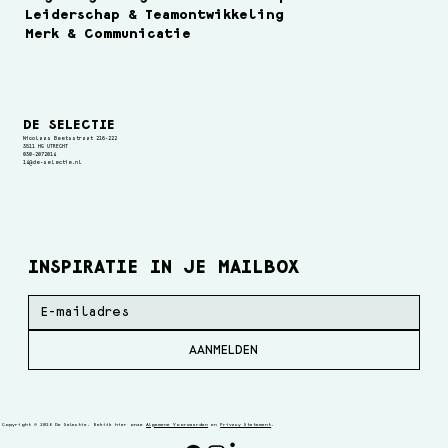
Leiderschap & Teamontwikkeling
Merk & Communicatie
DE SELECTIE
Nicolaas Beetsstraat 216-222
3511 HG UTRECHT
030-2072014
14@de-selectie.nl
INSPIRATIE IN JE MAILBOX
AANMELDEN
Copyright © 2026 De Selectie. Bekijk hier onze
Algemene Voorwaarden
en
Privacy Statement
.