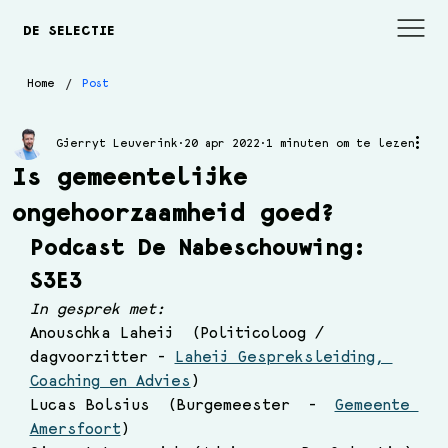
DE SELECTIE
/
Home
Post
Gjerryt Leuverink
20 apr 2022
1 minuten om te lezen
Is gemeentelijke
ongehoorzaamheid goed?
Podcast De Nabeschouwing: 
S3E3
In gesprek met:
Anouschka Laheij  (Politicoloog / 
dagvoorzitter - 
Laheij Gespreksleiding, 
Coaching en Advies
) 
Lucas Bolsius  (Burgemeester  -  
Gemeente 
Amersfoort
)  