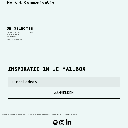
Merk & Communicatie
DE SELECTIE
Nicolaas Beetsstraat 216-222
3511 HG UTRECHT
030-2072014
14@de-selectie.nl
INSPIRATIE IN JE MAILBOX
AANMELDEN
Copyright © 2026 De Selectie. Bekijk hier onze
Algemene Voorwaarden
en
Privacy Statement
.