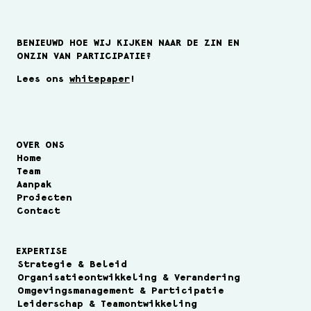
BENIEUWD HOE WIJ KIJKEN NAAR DE ZIN EN
ONZIN VAN PARTICIPATIE?
Lees ons
whitepaper
!
Hoe maken we de zorg in
Nederland toekomstbestendig?
OVER ONS
Home
Team
Aanpak
Projecten
Contact
EXPERTISE
Strategie & Beleid
Organisatieontwikkeling & Verandering
Omgevingsmanagement & Participatie
Leiderschap & Teamontwikkeling