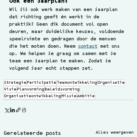
Ook een jaarplan?
Wil jij ook werk maken van een jaarplan 
dat richting geeft én werkt in de 
praktijk? Geen dik document vol open 
deuren, maar duidelijke keuzes, voldoende 
speelruimte en gedragen door de mensen 
die het moten doen. Neem 
contact
 met ons 
op. We helpen je graag om samen met je 
team een jaarplan te maken. Zodat je 
volgend jaar echt stappen zet.
Strategie
Participatie
Teamontwikkeling
Organisatie
Visie
Planvorming
Beleidsvorming
Organisatieontwikkeling
Missie
Ambitie
Alles weergeven
Gerelateerde posts