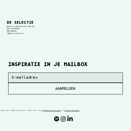
DE SELECTIE
Nicolaas Beetsstraat 216-222
3511 HG UTRECHT
030-2072014
14@de-selectie.nl
INSPIRATIE IN JE MAILBOX
AANMELDEN
Copyright © 2026 De Selectie. Bekijk hier onze
Algemene Voorwaarden
en
Privacy Statement
.