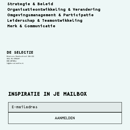
Strategie & Beleid
Organisatieontwikkeling & Verandering
Omgevingsmanagement & Participatie
Leiderschap & Teamontwikkeling
Merk & Communicatie
DE SELECTIE
Nicolaas Beetsstraat 216-222
3511 HG UTRECHT
030-2072014
14@de-selectie.nl
INSPIRATIE IN JE MAILBOX
AANMELDEN