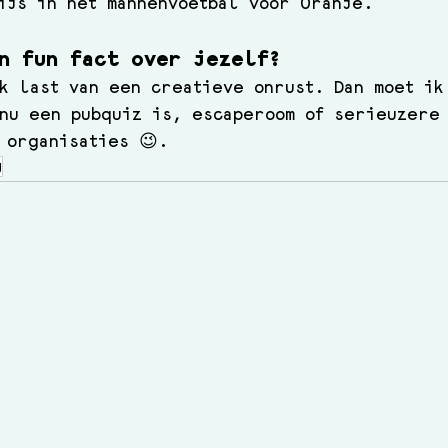
ijs in het mannenvoetbal voor Oranje.
n fun fact over jezelf?
k last van een creatieve onrust. Dan moet ik
nu een pubquiz is, escaperoom of serieuzere 
 organisaties 😉
. 
g