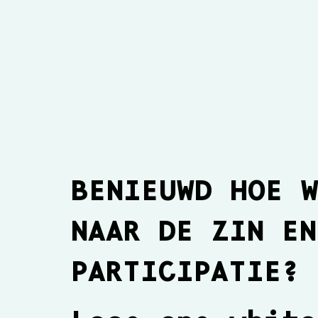
BENIEUWD HOE 
NAAR DE ZIN EN
Monique Vermeulen bij
Ros
De Selectie
De 
PARTICIPATIE?