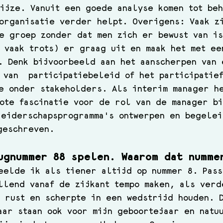
ijze. Vanuit een goede analyse komen tot be
organisatie verder helpt. Overigens: Vaak z
e groep zonder dat men zich er bewust van is
 vaak trots) er graag uit en maak het met ee
. Denk bijvoorbeeld aan het aanscherpen van 
 van  participatiebeleid of het participatie
e onder stakeholders. Als interim manager h
ote fascinatie voor de rol van de manager bi
eiderschapsprogramma's ontwerpen en begelei
geschreven.
ugnummer 88 spelen. Waarom dat numme
eelde ik als tiener altijd op nummer 8. Pass
llend vanaf de zijkant tempo maken, als ver
 rust en scherpte in een wedstrijd houden. 
aar staan ook voor mijn geboortejaar en natu