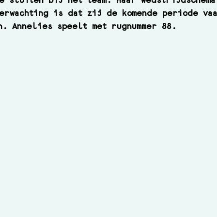
e sluiten bij het team. Haar wedstrijdschema
erwachting is dat zij de komende periode va
n. Annelies speelt met rugnummer 88.