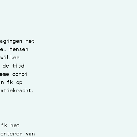
dagingen met 
ie. Mensen 
 willen 
 de tijd 
eme combi 
an ik op 
atiekracht. 
 ik het 
menteren van 