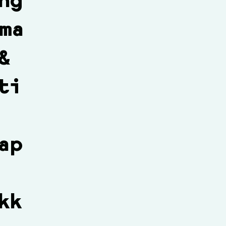
ng
ma
&
ti
ap
kk