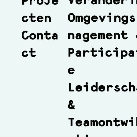
Veranderi
Proje
Omgevings
cten
nagement 
Conta
Participa
ct
e
Leidersch
&
Teamontwi