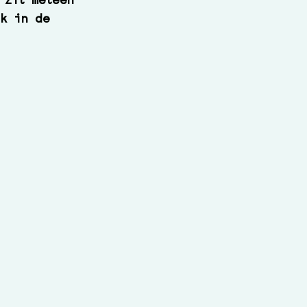
 zit meteen 
ak in de 