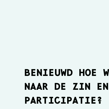
BENIEUWD HOE 
NAAR DE ZIN EN
Julia Verlaat bij De
Ros
Selectie
De 
PARTICIPATIE?