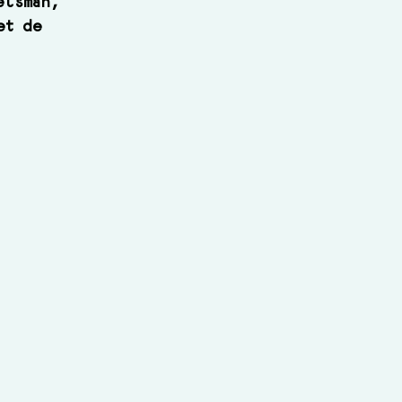
elsman, 
et de 