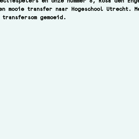
ectiespelers en onze nummer 8, Rosa den Eng
en mooie transfer naar Hogeschool Utrecht. M
 transfersom gemoeid.