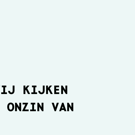
WIJ KIJKEN
 ONZIN VAN
a den Engelsman bij
Selectie