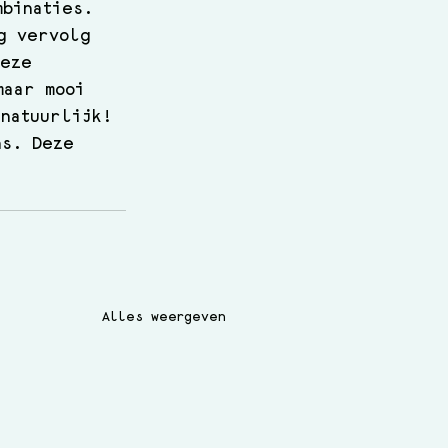
mbinaties. 
g vervolg 
deze 
maar mooi 
 natuurlijk! 
ns. Deze 
Alles weergeven