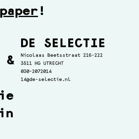
paper
!
DE SELECTIE
Nicolaas Beetsstraat 216-222
 &
3511 HG UTRECHT
030-2072014
14@de-selectie.nl
ie
in