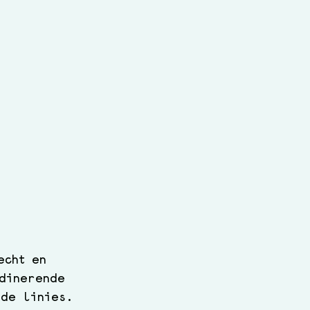
echt en 
rdinerende 
 de linies. 