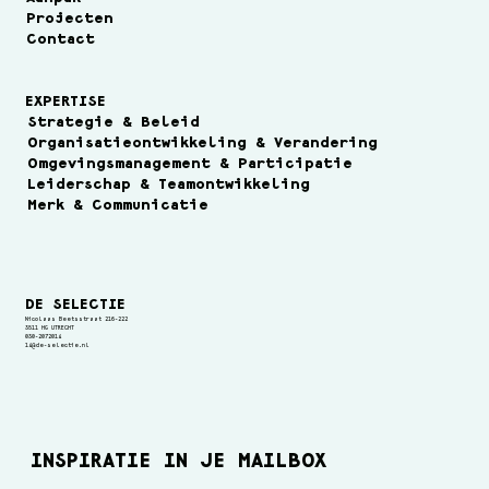
Projecten
Contact
EXPERTISE
Strategie & Beleid
Organisatieontwikkeling & Verandering
Omgevingsmanagement & Participatie
Leiderschap & Teamontwikkeling
Merk & Communicatie
DE SELECTIE
Nicolaas Beetsstraat 216-222
3511 HG UTRECHT
030-2072014
14@de-selectie.nl
INSPIRATIE IN JE MAILBOX