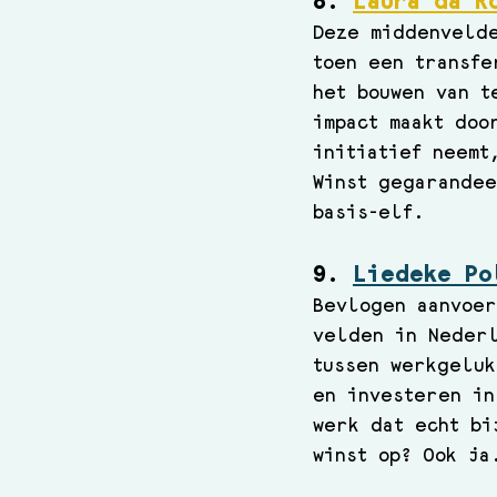
8. 
Laura da R
Deze middenvelde
toen een transfe
het bouwen van t
impact maakt doo
initiatief neemt
Winst gegarande
basis-elf.
9. 
Liedeke Po
Bevlogen aanvoer
velden in Nederl
tussen werkgeluk
en investeren in
werk dat echt bi
winst op? Ook ja