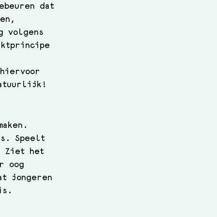
ebeuren dat 
ken, 
g volgens 
rktprincipe 
 hiervoor 
atuurlijk!
maken. 
ds. Speelt 
 Ziet het 
r oog 
at jongeren 
is.