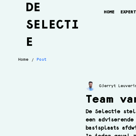
DE
HOME
EXPER
SELECTI
E
/
Home
Post
Gjerryt Leuveri
Team va
De Selectie stel
een adviserende 
basisplaats afdw