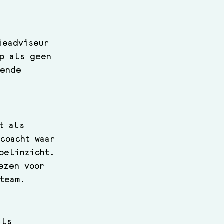
ieadviseur 
ap als geen 
dende 
t als 
coacht waar 
pelinzicht. 
ezen voor 
team.
als 