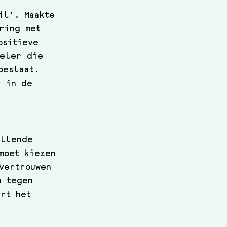
il'. Maakte 
ring met 
ositieve 
peler die 
beslaat. 
r in de 
illende 
moet kiezen 
vertrouwen 
n tegen 
rt het 