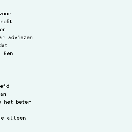
voor 
rofit 
or 
ar adviezen 
dat 
. Een 
heid 
van 
e het beter 
je alleen 