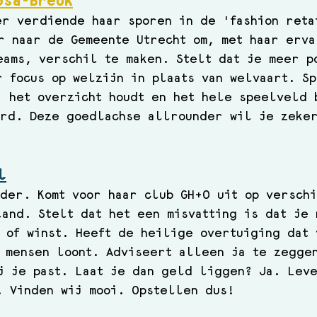
osa-Breuk
r verdiende haar sporen in de 'fashion reta
r naar de Gemeente Utrecht om, met haar erva
eams, verschil te maken. Stelt dat je meer p
r focus op welzijn in plaats van welvaart. S
, het overzicht houdt en het hele speelveld 
erd. Deze goedlachse allrounder wil je zeke
l
der. Komt voor haar club GH+O uit op versch
and. Stelt dat het een misvatting is dat je 
 of winst. Heeft de heilige overtuiging dat 
 mensen loont. Adviseert alleen ja te zegge
j je past. Laat je dan geld liggen? Ja. Leve
. Vinden wij mooi. Opstellen dus!