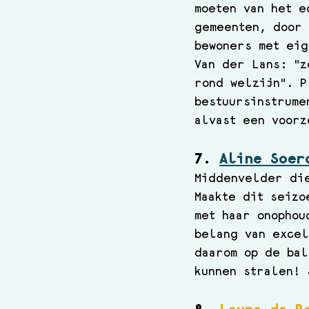
moeten van het e
gemeenten, door 
bewoners met eig
Van der Lans: "z
rond welzijn". P
bestuursinstrume
alvast een voorz
7. 
Aline Soer
Middenvelder 
di
Maakte dit seizo
met haar onophou
belang van excel
daarom op de bal
kunnen stralen! 