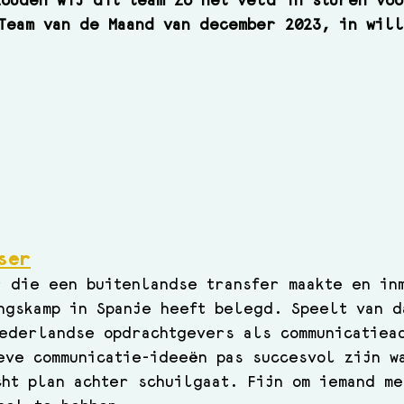
ouden wij dit team zo het veld in sturen voo
Team van de Maand van december 2023, in wil
ser
 die een buitenlandse transfer maakte en in
ngskamp in Spanje heeft belegd. Speelt van d
ederlandse opdrachtgevers als communicatiea
eve communicatie-ideeën pas succesvol zijn w
ht plan achter schuilgaat. Fijn om iemand me