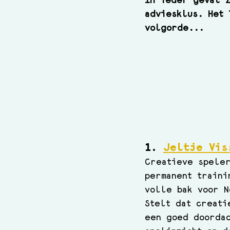
In ieder geval z
adviesklus. Het 
volgorde...
1. 
Jeltje Vis
Creatieve speler
permanent traini
volle bak voor N
Stelt dat 
creati
een goed doordac