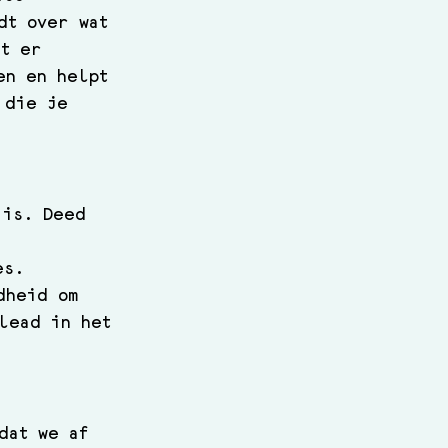
dt over wat 
at er 
en en helpt 
 die je 
 is. Deed 
es. 
dheid om 
lead in het 
dat we af 