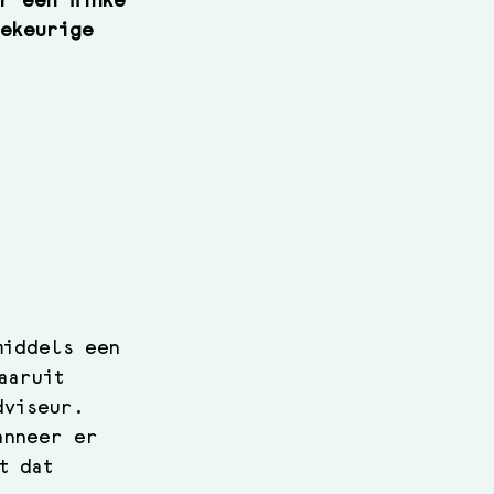
r een flinke 
lekeurige 
middels een 
aaruit 
dviseur. 
anneer er 
t dat 