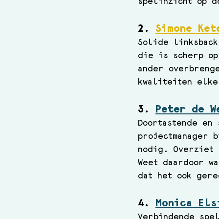
spelinzicht op d
2. 
Simone Ket
Solide linksback
die is scherp op
ander overbreng
kwaliteiten elke
3. 
Peter de W
Doortastende en 
projectmanager b
nodig. Overziet 
Weet daardoor wa
dat het ook gere
4. 
Monica Els
Verbindende spel