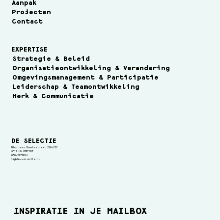
Aanpak
Projecten
Contact
EXPERTISE
Strategie & Beleid
Organisatieontwikkeling & Verandering
Omgevingsmanagement & Participatie
Leiderschap & Teamontwikkeling
Merk & Communicatie
DE SELECTIE
Nicolaas Beetsstraat 216-222
3511 HG UTRECHT
030-2072014
14@de-selectie.nl
INSPIRATIE IN JE MAILBOX