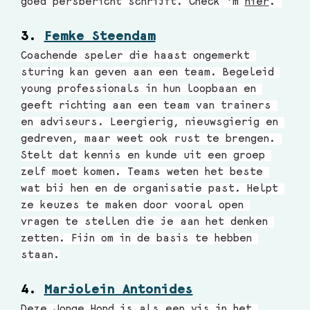
goed persbericht schrijft. Check 'm 
hier
. 
3. 
Femke Steendam
Coachende speler die haast ongemerkt 
sturing kan geven aan een team. Begeleid 
young professionals in hun loopbaan en 
geeft richting aan een team van trainers 
en adviseurs. Leergierig, nieuwsgierig en 
gedreven, maar weet ook rust te brengen. 
Stelt dat kennis en kunde uit een groep 
zelf moet komen. Teams weten het beste 
wat bij hen en de organisatie past. Helpt 
ze keuzes te maken door vooral open 
vragen te stellen die je aan het denken 
zetten. Fijn om in de basis te hebben 
staan.
4. 
Marjolein Antonides
Deze Jonge Hond is als een vis in het 